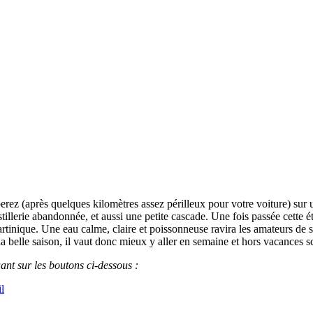
rez (après quelques kilomètres assez périlleux pour votre voiture) sur u
lerie abandonnée, et aussi une petite cascade. Une fois passée cette éta
artinique. Une eau calme, claire et poissonneuse ravira les amateurs de s
la belle saison, il vaut donc mieux y aller en semaine et hors vacances sc
ant sur les boutons ci-dessous :